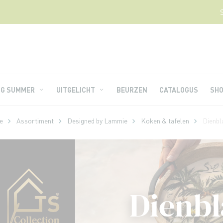
NG SUMMER
UITGELICHT
BEURZEN
CATALOGUS
SH
e
Assortiment
Designed by Lammie
Koken & tafelen
Dienbl
Dienb