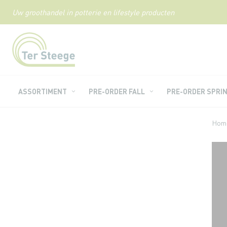
Uw groothandel in potterie en lifestyle producten
Ga
naar
de
inhoud
ASSORTIMENT
PRE-ORDER FALL
PRE-ORDER SPRI
Hom