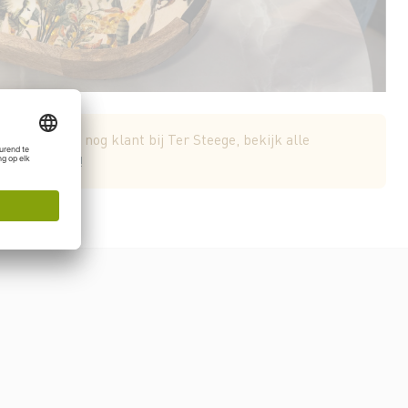
Word vandaag nog klant bij Ter Steege, bekijk alle
egistreer nu!