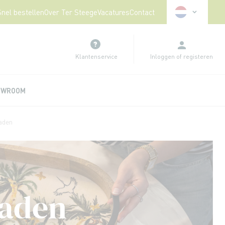
Taal
Snel bestellen
Over Ter Steege
Vacatures
Contact
Klantenservice
Inloggen
of
registeren
OWROOM
aden
laden