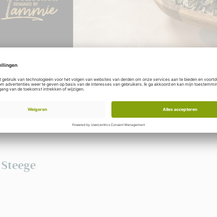
Om onze volledige collecties te bekijken heeft u een inlog nodig. 
collecties en stel uw eigen assortiment samen voor uw winkel.
R
 Steege