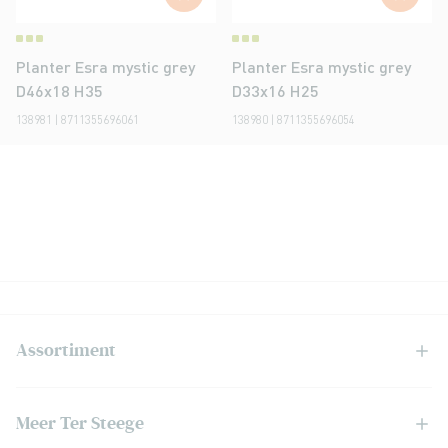
Planter Esra mystic grey
Planter Esra mystic grey
D46x18 H35
D33x16 H25
138981 | 8711355696061
138980 | 8711355696054
Assortiment
Meer Ter Steege