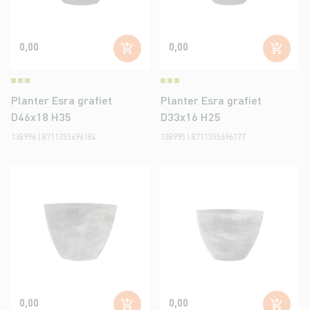
0,00
0,00
Planter Esra grafiet
Planter Esra grafiet
D46x18 H35
D33x16 H25
138996 | 8711355696184
138995 | 8711355696177
0,00
0,00