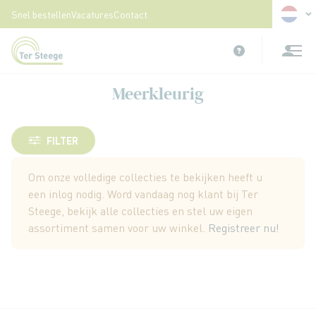
Taal
Snel bestellen
Vacatures
Contact
Ga
naar
de
inhoud
Meerkleurig
FILTER
Om onze volledige collecties te bekijken heeft u
een inlog nodig. Word vandaag nog klant bij Ter
Steege, bekijk alle collecties en stel uw eigen
assortiment samen voor uw winkel.
Registreer nu!