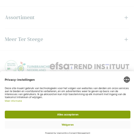
Assortiment
Meer Ter Steege
Privacyverklaring
© Copyright Ter Steege
Algemene voorwaarden
KvK:06050201
BTW:NL006403888B01
Realisatie:
Stimmt
Chat