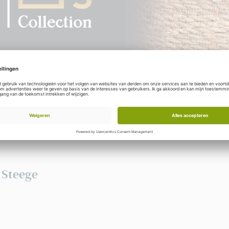
Om onze volledige collecties te bekijken heeft u een inlog nodig. 
collecties en stel uw eigen assortiment samen voor uw winkel.
R
 Steege