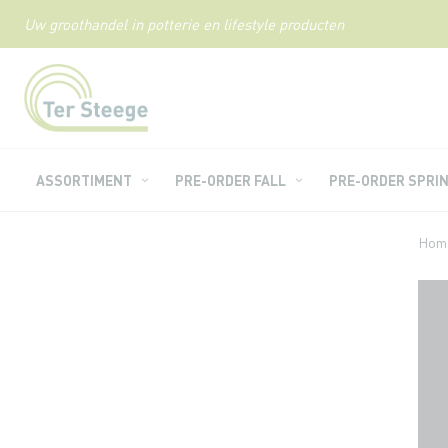
Uw groothandel in potterie en lifestyle producten
Ga
naar
de
inhoud
ASSORTIMENT
PRE-ORDER FALL
PRE-ORDER SPRI
Hom