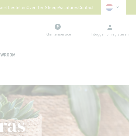
Taal
Snel bestellen
Over Ter Steege
Vacatures
Contact
Klantenservice
Inloggen
of
registeren
OWROOM
ras