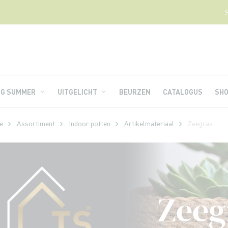
NG SUMMER
UITGELICHT
BEURZEN
CATALOGUS
SH
e
Assortiment
Indoor potten
Artikelmateriaal
Zeegras
Zeeg