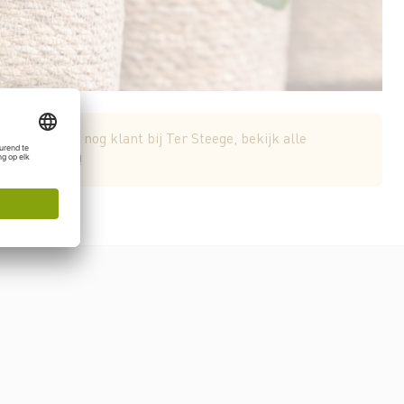
Word vandaag nog klant bij Ter Steege, bekijk alle
egistreer nu!