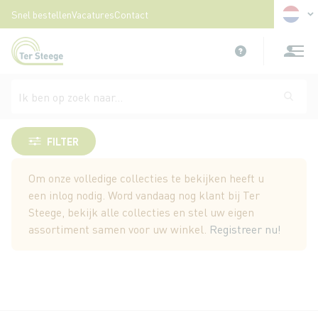
Taal
Snel bestellen
Vacatures
Contact
Ga
naar
de
inhoud
Sunblush
FILTER
Om onze volledige collecties te bekijken heeft u
een inlog nodig. Word vandaag nog klant bij Ter
Steege, bekijk alle collecties en stel uw eigen
assortiment samen voor uw winkel.
Registreer nu!