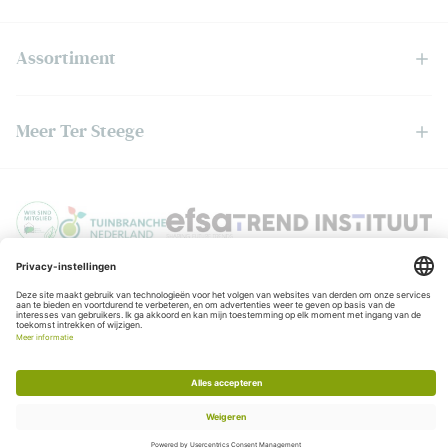
Assortiment
Meer Ter Steege
Privacyverklaring
© Copyright Ter Steege
Algemene voorwaarden
KvK:06050201
BTW:NL006403888B01
Realisatie:
Stimmt
Chat