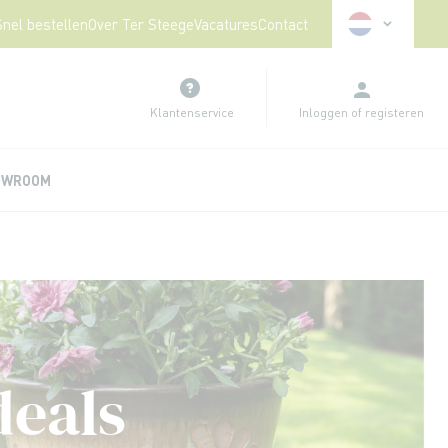
Taal
Snel bestellen
Over Ter Steege
Vacatures
Contact
Klantenservice
Inloggen
of
registeren
OWROOM
deals