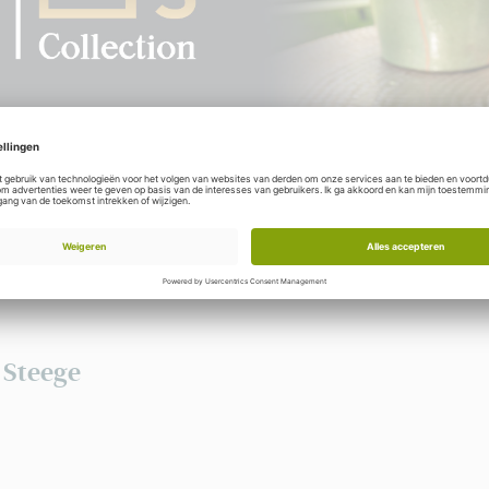
Om onze volledige collecties te bekijken heeft u een inlog nodig. 
collecties en stel uw eigen assortiment samen voor uw winkel.
R
 Steege