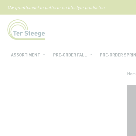
Uw groothandel in potterie en lifestyle producten
Ga
naar
de
inhoud
ASSORTIMENT
PRE-ORDER FALL
PRE-ORDER SPRI
Hom