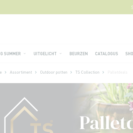
NG SUMMER
UITGELICHT
BEURZEN
CATALOGUS
SH
e
Assortiment
Outdoor potten
TS Collection
Palletdeals
Pallet