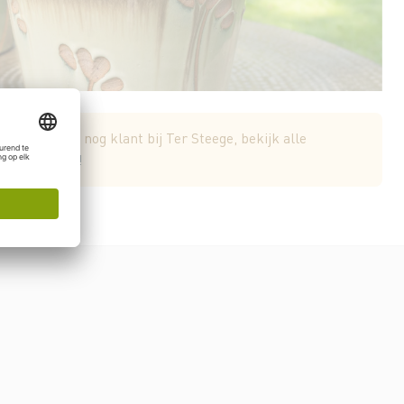
Word vandaag nog klant bij Ter Steege, bekijk alle
egistreer nu!