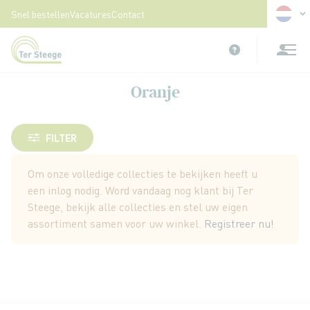
Taal
Snel bestellen
Vacatures
Contact
Ga
naar
de
inhoud
Oranje
FILTER
Om onze volledige collecties te bekijken heeft u
een inlog nodig. Word vandaag nog klant bij Ter
Steege, bekijk alle collecties en stel uw eigen
assortiment samen voor uw winkel.
Registreer nu!