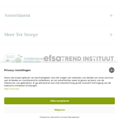
Assortiment
Meer Ter Steege
Privacyverklaring
© Copyright Ter Steege
Algemene voorwaarden
KvK:06050201
BTW:NL006403888B01
Realisatie:
Stimmt
Chat