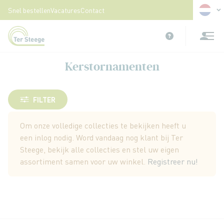
Taal
Snel bestellen
Vacatures
Contact
Ga
naar
de
inhoud
Kerstornamenten
FILTER
Om onze volledige collecties te bekijken heeft u
een inlog nodig. Word vandaag nog klant bij Ter
Steege, bekijk alle collecties en stel uw eigen
assortiment samen voor uw winkel.
Registreer nu!