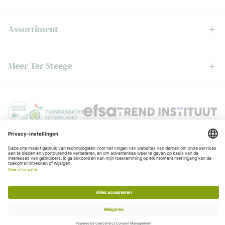
Assortiment
Meer Ter Steege
Privacyverklaring
© Copyright Ter Steege
Algemene voorwaarden
KvK:06050201
BTW:NL006403888B01
Realisatie:
Stimmt
Chat