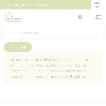
Taal
Snel bestellen
Vacatures
Contact
Ga
naar
de
inhoud
Decoratieve figuren
FILTER
Om onze volledige collecties te bekijken heeft u
een inlog nodig. Word vandaag nog klant bij Ter
Steege, bekijk alle collecties en stel uw eigen
assortiment samen voor uw winkel.
Registreer nu!