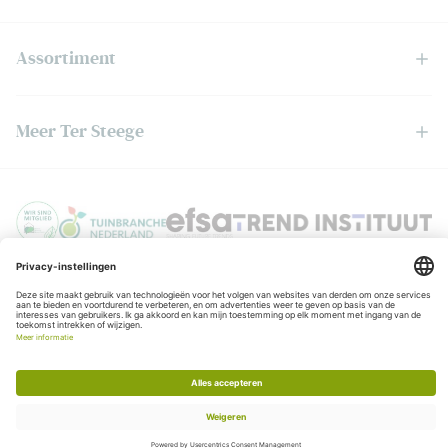
Assortiment
Meer Ter Steege
Privacyverklaring
© Copyright Ter Steege
Algemene voorwaarden
KvK:06050201
BTW:NL006403888B01
Realisatie:
Stimmt
Chat