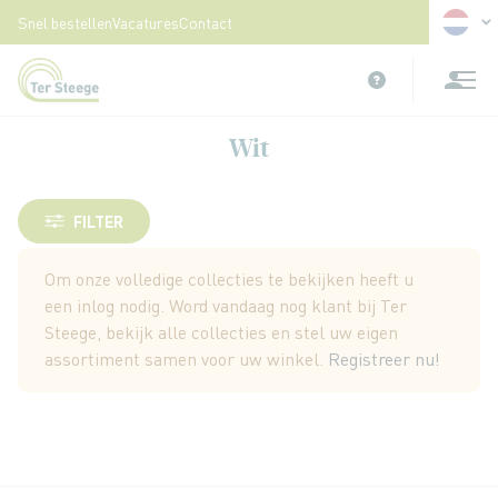
Taal
Snel bestellen
Vacatures
Contact
Ga
naar
de
inhoud
Wit
FILTER
Om onze volledige collecties te bekijken heeft u
een inlog nodig. Word vandaag nog klant bij Ter
Steege, bekijk alle collecties en stel uw eigen
assortiment samen voor uw winkel.
Registreer nu!