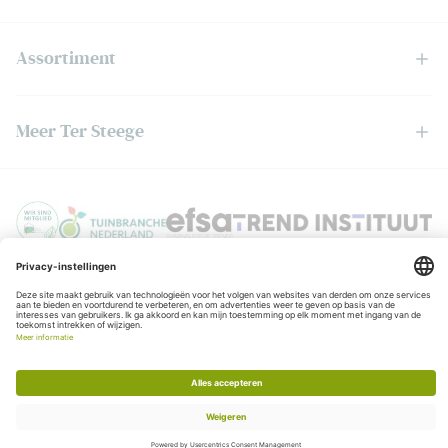
Assortiment
Meer Ter Steege
Privacyverklaring
© Copyright Ter Steege
Algemene voorwaarden
KvK:06050201
BTW:NL006403888B01
Realisatie:
Stimmt
Chat