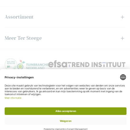
Assortiment
Meer Ter Steege
Privacyverklaring
© Copyright Ter Steege
Algemene voorwaarden
KvK:06050201
BTW:NL006403888B01
Realisatie:
Stimmt
Chat