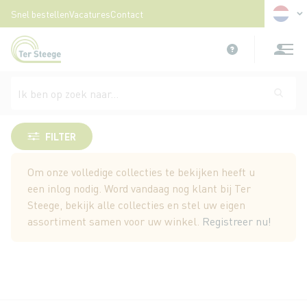
Taal
Snel bestellen
Vacatures
Contact
Ga
naar
de
inhoud
Dienbladen
FILTER
Om onze volledige collecties te bekijken heeft u
een inlog nodig. Word vandaag nog klant bij Ter
Steege, bekijk alle collecties en stel uw eigen
assortiment samen voor uw winkel.
Registreer nu!