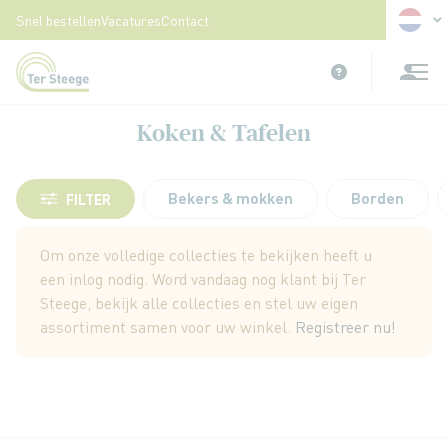
Taal
Snel bestellen
Vacatures
Contact
Ga
naar
de
inhoud
Koken & Tafelen
Bekers & mokken
Borden
FILTER
Om onze volledige collecties te bekijken heeft u
een inlog nodig. Word vandaag nog klant bij Ter
Steege, bekijk alle collecties en stel uw eigen
assortiment samen voor uw winkel.
Registreer nu!