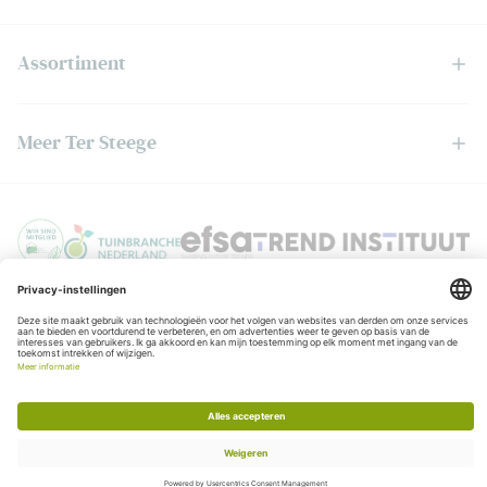
Assortiment
Meer Ter Steege
Privacyverklaring
© Copyright Ter Steege
Algemene voorwaarden
KvK:06050201
BTW:NL006403888B01
Realisatie:
Stimmt
Chat