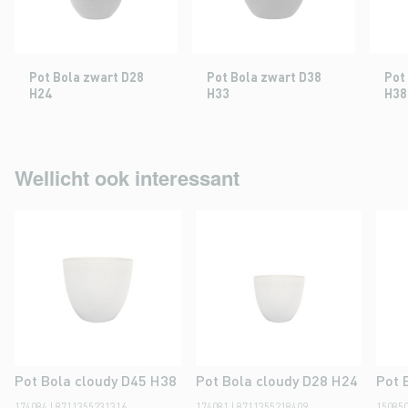
Pot Bola zwart D28
Pot Bola zwart D38
Pot
H24
H33
H38
Wellicht ook interessant
Pot Bola cloudy D45 H38
Pot Bola cloudy D28 H24
Pot 
174084 | 8711355231316
174081 | 8711355218409
150850