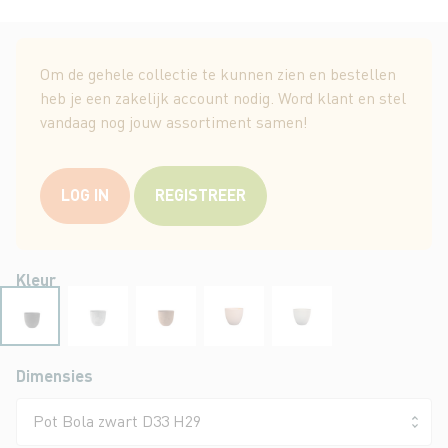
Ga
naar
Om de gehele collectie te kunnen zien en bestellen
het
heb je een zakelijk account nodig. Word klant en stel
begin
vandaag nog jouw assortiment samen!
van
de
afbeeldingen-
LOG IN
REGISTREER
gallerij
Kleur
Dimensies