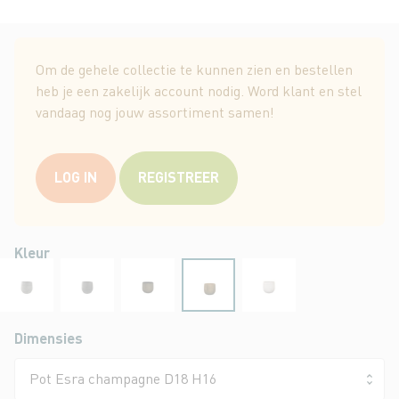
Ga
naar
Om de gehele collectie te kunnen zien en bestellen
het
heb je een zakelijk account nodig. Word klant en stel
begin
vandaag nog jouw assortiment samen!
van
de
afbeeldingen-
LOG IN
REGISTREER
gallerij
Kleur
Dimensies