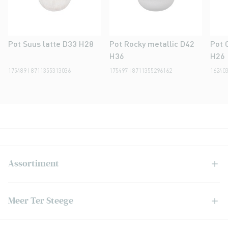
Pot Suus latte D33 H28
Pot Rocky metallic D42
Pot 
H36
H26
175489 | 8711355313036
175497 | 8711355296162
162403
Assortiment
Meer Ter Steege