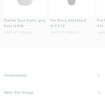
Planter Esra mystic grey
Pot Rinca shiny black
Pot 
D46x18 H35
D17 H15
H16
138981 | 8711355696061
169411 | 8711355343316
163386
Assortiment
Meer Ter Steege