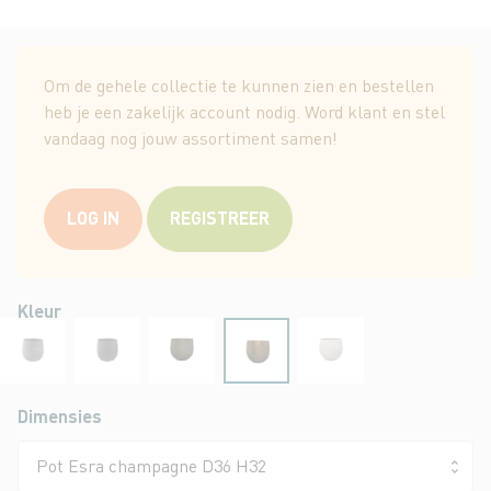
Ga
naar
Om de gehele collectie te kunnen zien en bestellen
het
heb je een zakelijk account nodig. Word klant en stel
begin
vandaag nog jouw assortiment samen!
van
de
afbeeldingen-
LOG IN
REGISTREER
gallerij
Kleur
Dimensies