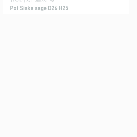
176257 | 8711355361198
Pot Siska sage D26 H25