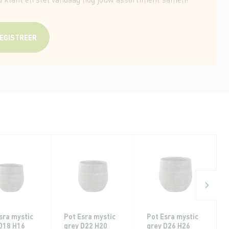
EGISTREER
sra mystic
Pot Esra mystic
Pot Esra mystic
D18 H16
grey D22 H20
grey D26 H26