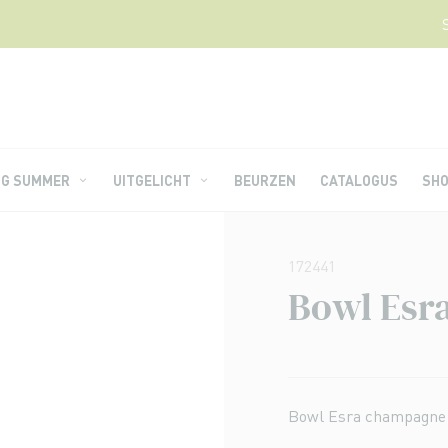
NG SUMMER
UITGELICHT
BEURZEN
CATALOGUS
SH
172441
Bowl Esr
Bowl Esra champagne