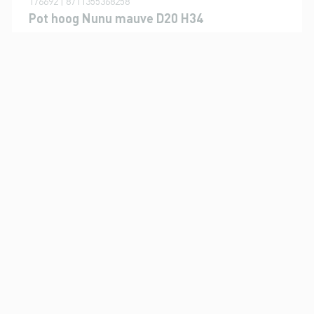
176692 | 8711355368258
Pot hoog Nunu mauve D20 H34