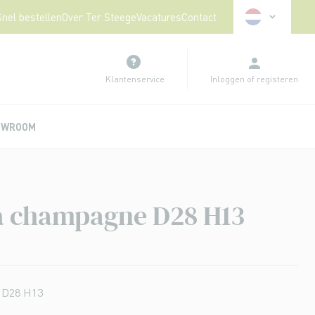
Taal
Snel bestellen
Over Ter Steege
Vacatures
Contact
Klantenservice
Inloggen
of
registeren
OWROOM
a champagne D28 H13
 D28 H13