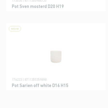
173534 | 8711355966720
Pot Sven mosterd D20 H19
NIEUW
176223 | 8711355359898
Pot Sarien off white D16 H15