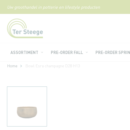
Uw groothandel in potterie en lifestyle producten
Ga
naar
de
inhoud
ASSORTIMENT
PRE-ORDER FALL
PRE-ORDER SPRI
Home
Bowl Esra champagne D28 H13
Ga
naar
het
einde
van
de
afbeeldingen-