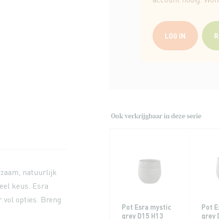
LOG IN
R
Ook verkrijgbaar in deze serie
rzaam, natuurlijk
veel keus. Esra
ur vol opties. Breng
Pot Esra mystic
Pot E
grey D15 H13
grey 